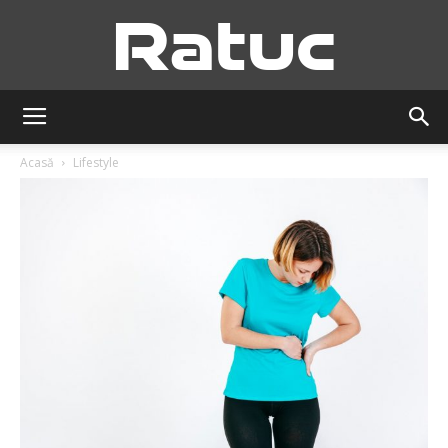
Ratuc
Acasă
Lifestyle