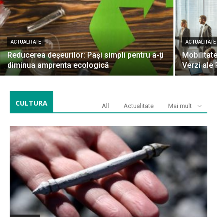
ACTUALITATE
ACTUALITATE
Reducerea deșeurilor: Pași simpli pentru a-ți
Mobilitate
diminua amprenta ecologică
Verzi ale
CULTURA
All
Actualitate
Mai mult