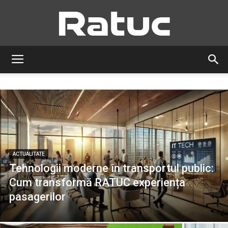
Ratuc
ACTUALITATE
Tehnologii moderne în transportul public:
Cum transformă RATUC experiența
pasagerilor