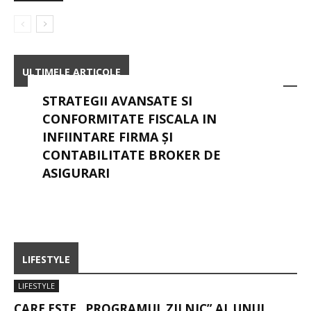
ULTIMELE ARTICOLE
CÂT COSTĂ UN MAGAZIN ONLINE
STRATEGII AVANSATE SI
ÎN ROMÂNIA ÎN 2026
CONFORMITATE FISCALA IN
INFIINTARE FIRMA ȘI
CONTABILITATE BROKER DE
ASIGURARI
LIFESTYLE
LIFESTYLE
CARE ESTE „PROGRAMUL ZILNIC” AL UNUI