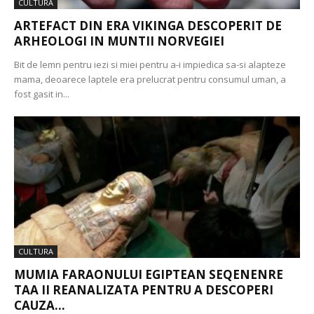
CULTURA
ARTEFACT DIN ERA VIKINGA DESCOPERIT DE
ARHEOLOGI IN MUNTII NORVEGIEI
Bit de lemn pentru iezi si miei pentru a-i impiedica sa-si alapteze
mama, deoarece laptele era prelucrat pentru consumul uman, a
fost gasit in...
CULTURA
MUMIA FARAONULUI EGIPTEAN SEQENENRE
TAA II REANALIZATA PENTRU A DESCOPERI
CAUZA...