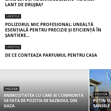
LANT DE DRUJBA?
LIFESTYLE
POLIZORUL MIC PROFESIONAL: UNEALTĂ
ESENȚIALĂ PENTRU PRECIZIE ȘI EFICIENȚĂ ÎN
ȘANTIERE...
POLITICA
UCRAINA ISI AMINTESTE DE REVOLTA
LIFESTYLE
POPULARA CARE A PREVESTIT
DE CE CONTEAZA PARFUMUL PENTRU CASA
RAZBOIUL
POLITICA
ANIMOZITATEA CU CARE SE CONFRUNTA
POLITICA
UE FATA DE POZITIA DE RAZBOIUL DIN
PUTIN S
GAZA
SANSELE 