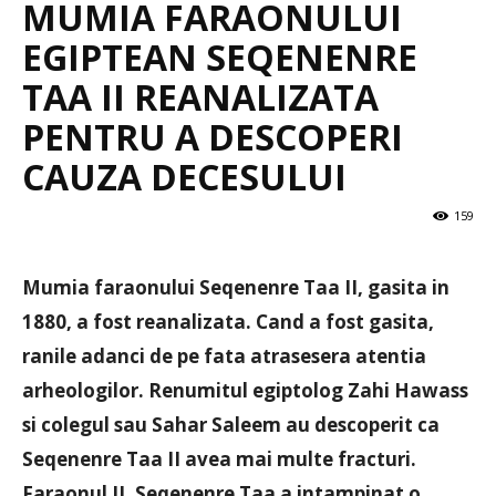
MUMIA FARAONULUI
EGIPTEAN SEQENENRE
TAA II REANALIZATA
PENTRU A DESCOPERI
CAUZA DECESULUI
159
Mumia faraonului Seqenenre Taa II, gasita in
1880, a fost reanalizata. Cand a fost gasita,
ranile adanci de pe fata atrasesera atentia
arheologilor. Renumitul egiptolog Zahi Hawass
si colegul sau Sahar Saleem au descoperit ca
Seqenenre Taa II avea mai multe fracturi.
Faraonul II. Seqenenre Taa a intampinat o