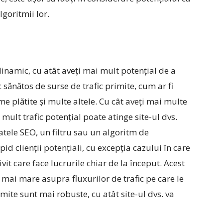
lgoritmii lor.
 dinamic, cu atât aveți mai mult potențial de a
sănătos de surse de trafic primite, cum ar fi
ame plătite și multe altele. Cu cât aveți mai multe
 mult trafic potențial poate atinge site-ul dvs.
atele SEO, un filtru sau un algoritm de
id clienții potențiali, cu excepția cazului în care
vit care face lucrurile chiar de la început. Acest
 mai mare asupra fluxurilor de trafic pe care le
imite sunt mai robuste, cu atât site-ul dvs. va