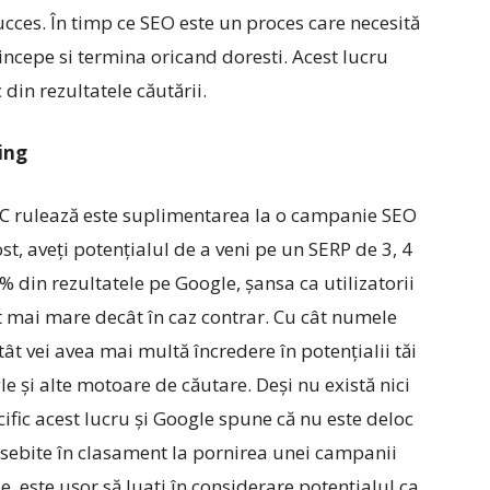
cces. În timp ce SEO este un proces care necesită
incepe si termina oricand doresti. Acest lucru
 din rezultatele căutării.
ing
PC rulează este suplimentarea la o campanie SEO
st, aveți potențialul de a veni pe un SERP de 3, 4
% din rezultatele pe Google, șansa ca utilizatorii
lt mai mare decât în ​​caz contrar. Cu cât numele
tât vei avea mai multă încredere în potențialii tăi
le și alte motoare de căutare. Deși nu există nici
fic acest lucru și Google spune că nu este deloc
sebite în clasament la pornirea unei campanii
e, este ușor să luați în considerare potențialul ca