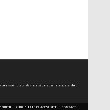
 cele mai noi stiri din tara si din strainatate, stiri de
ONDITII
PUBLICITATE PE ACEST SITE
CONTACT