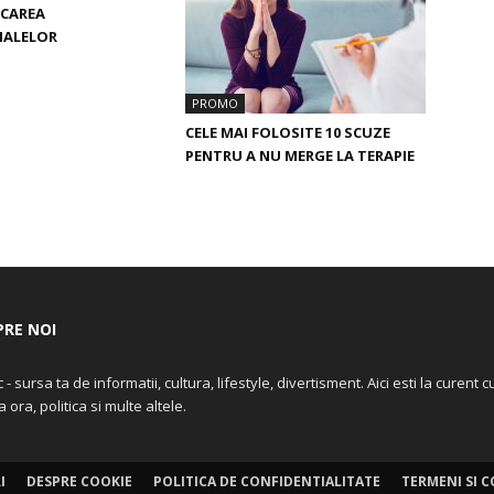
ICAREA
IALELOR
PROMO
CELE MAI FOLOSITE 10 SCUZE
PENTRU A NU MERGE LA TERAPIE
PRE NOI
 - sursa ta de informatii, cultura, lifestyle, divertisment. Aici esti la curent cu
a ora, politica si multe altele.
I
DESPRE COOKIE
POLITICA DE CONFIDENTIALITATE
TERMENI SI C