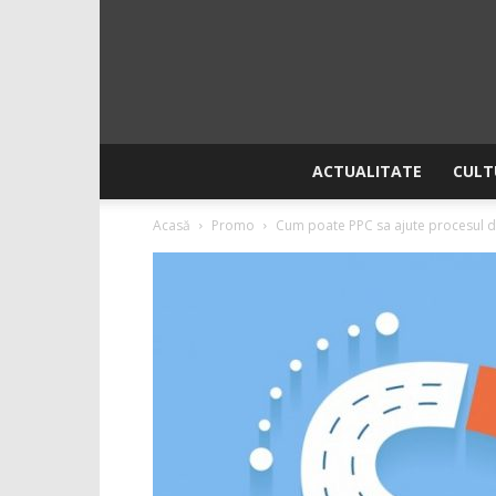
ACTUALITATE
CULT
Acasă
Promo
Cum poate PPC sa ajute procesul 