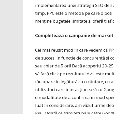
implementarea unei strategii SEO de su
timp, PPC este o metoda pe care o poti 
menține bugetele limitate și oferă trafic
Completeaza o campanie de market
Cel mai reușit mod în care vedem că P
de succes. În funcție de concurență și co
sau chiar de 5 ori! Dacă acoperiți 20-25
să facă click pe rezultatul dvs. este mu
tău apare în legătură cu o căutare, cu a
utilizatori care interacționează cu Goog
o modalitate de a confirma în mod speci
luat în considerare, am văzut urme deo
PPC. Odată ce trimiteți bani către Googl